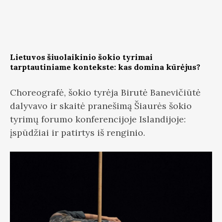
Lietuvos šiuolaikinio šokio tyrimai
tarptautiniame kontekste: kas domina kūrėjus?
Choreografė, šokio tyrėja Birutė Banevičiūtė
dalyvavo ir skaitė pranešimą Šiaurės šokio
tyrimų forumo konferencijoje Islandijoje:
įspūdžiai ir patirtys iš renginio.