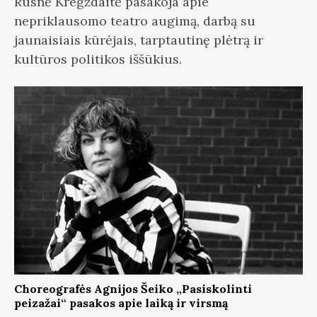
Rusnė Kregždaitė pasakoja apie
nepriklausomo teatro augimą, darbą su
jaunaisiais kūrėjais, tarptautinę plėtrą ir
kultūros politikos iššūkius.
Choreografės Agnijos Šeiko „Pasiskolinti
peizažai“ pasakos apie laiką ir virsmą