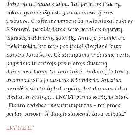
dainavimui daug spalvų. Tai priminė Figarą,
kokius galime išgirsti geriausiuose operos
įrašuose. Grafienės personažą meistriškai sukūrė
S.Stonytė, papildydama savo gerai apmąstytų,
išjaustų vaidmenų galeriją. Antroje premjeroje
kiek kitokia, bet taip pat įtaigi Grafienė buvo
Sandra Janušaitė. Už stilingumą ir žaismę verta
pagyrimo ir antroje premjeroje Siuzaną
dainavusi Joana Gedmintaitė. Puikiai į lietuvių
ansamblį įsiliejo austras K.Sanderis. Artistas
nerodė išskirtinių balso galių, bet dainavo labai
tiksliai ir stilingai. LNOBT pirmą kartą pristatė
„Figaro vedybas“ nesutrumpintas - tai proga
geriau suvokti šį daugiasluoksnį, žavų veikalą."
LRYTAS.LT