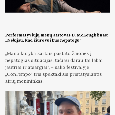
Performatyviųjų menų atstovas D. McLoughlinas:
„Nebijau, kad žiūrovui bus nepatogu“
„Mano kūryba kartais pastato žmones į
nepatogias situacijas, tačiau darau tai labai
jautriai ir atsargiai“, – sako festivalyje
„ConTempo“ tris spektaklius pristatysiantis
airių menininkas.