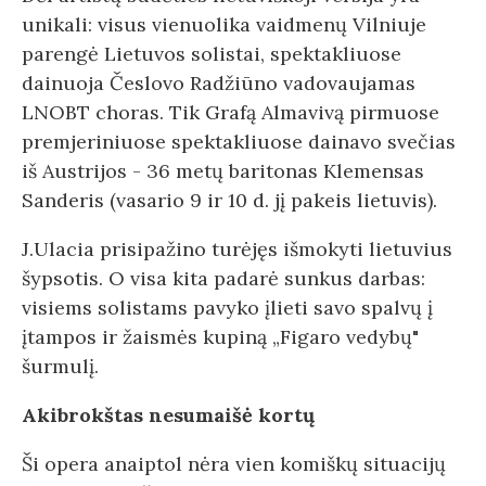
unikali: visus vienuolika vaidmenų Vilniuje
parengė Lietuvos solistai, spektakliuose
dainuoja Česlovo Radžiūno vadovaujamas
LNOBT choras. Tik Grafą Almavivą pirmuose
premjeriniuose spektakliuose dainavo svečias
iš Austrijos - 36 metų baritonas Klemensas
Sanderis (vasario 9 ir 10 d. jį pakeis lietuvis).
J.Ulacia prisipažino turėjęs išmokyti lietuvius
šypsotis. O visa kita padarė sunkus darbas:
visiems solistams pavyko įlieti savo spalvų į
įtampos ir žaismės kupiną „Figaro vedybų"
šurmulį.
Akibrokštas nesumaišė kortų
Ši opera anaiptol nėra vien komiškų situacijų