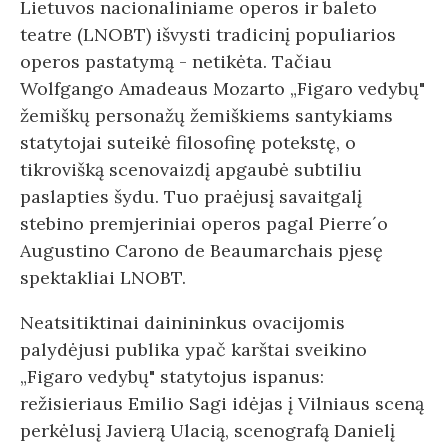
Lietuvos nacionaliniame operos ir baleto
teatre (LNOBT) išvysti tradicinį populiarios
operos pastatymą - netikėta. Tačiau
Wolfgango Amadeaus Mozarto „Figaro vedybų"
žemiškų personažų žemiškiems santykiams
statytojai suteikė filosofinę potekstę, o
tikrovišką scenovaizdį apgaubė subtiliu
paslapties šydu. Tuo praėjusį savaitgalį
stebino premjeriniai operos pagal Pierre´o
Augustino Carono de Beaumarchais pjesę
spektakliai LNOBT.
Neatsitiktinai dainininkus ovacijomis
palydėjusi publika ypač karštai sveikino
„Figaro vedybų" statytojus ispanus:
režisieriaus Emilio Sagi idėjas į Vilniaus sceną
perkėlusį Javierą Ulacią, scenografą Danielį