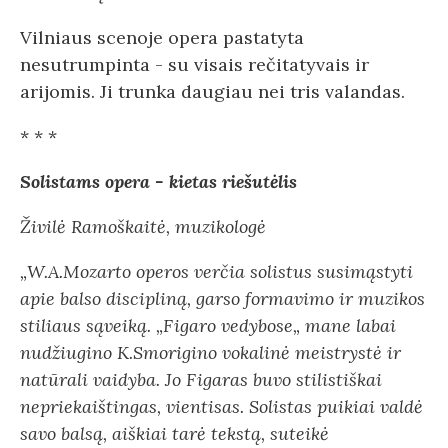
Vilniaus scenoje opera pastatyta
nesutrumpinta - su visais rečitatyvais ir
arijomis. Ji trunka daugiau nei tris valandas.
* * *
Solistams opera - kietas riešutėlis
Živilė Ramoškaitė, muzikologė
„W.A.Mozarto operos verčia solistus susimąstyti
apie balso discipliną, garso formavimo ir muzikos
stiliaus sąveiką. „Figaro vedybose„ mane labai
nudžiugino K.Smorigino vokalinė meistrystė ir
natūrali vaidyba. Jo Figaras buvo stilistiškai
nepriekaištingas, vientisas. Solistas puikiai valdė
savo balsą, aiškiai tarė tekstą, suteikė