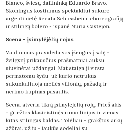
Bianco, šviesų dailininką Eduardo Bravo.
Skoningus kostiumus spektakliui sukūrė
argentinietė Renata Schussheim, choreografiją
ir stilingą bolero - ispanė Nuria Castejon.
Scena - įsimylėjėlių rojus
Vaidinimas prasideda vos įžengus į salę -
žvilgsnį prikausčius prašmatniai auksu
siuvinėtai uždangai. Mat staiga ji virsta
permatomu šydu, už kurio netrukus
sukunkuliuoja meilės vilionių, pažadų ir
nerimo kupinas pasaulis.
Scena atveria tikrą įsimylėjėlių rojų. Prieš akis
- griežtos klasicistinės rūmo linijos ir vienas
kitas stilingas baldas. Tolėliau - grakštūs arkų
ažūrai, už jų - jaukūs sodeliai su