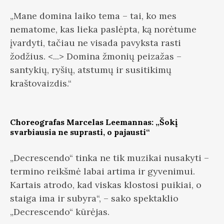
„Mane domina laiko tema – tai, ko mes
nematome, kas lieka paslėpta, ką norėtume
įvardyti, tačiau ne visada pavyksta rasti
žodžius. <...> Domina žmonių peizažas –
santykių, ryšių, atstumų ir susitikimų
kraštovaizdis.“
Choreografas Marcelas Leemannas: „Šokį
svarbiausia ne suprasti, o pajausti“
„Decrescendo“ tinka ne tik muzikai nusakyti –
termino reikšmė labai artima ir gyvenimui.
Kartais atrodo, kad viskas klostosi puikiai, o
staiga ima ir subyra“, – sako spektaklio
„Decrescendo“ kūrėjas.