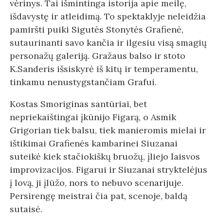
vėrinys. Tai išmintinga istorija apie meilę,
išdavystę ir atleidimą. To spektaklyje neleidžia
pamiršti puiki Sigutės Stonytės Grafienė,
sutaurinanti savo kančia ir ilgesiu visą smagių
personažų galeriją. Gražaus balso ir stoto
K.Sanderis išsiskyrė iš kitų ir temperamentu,
tinkamu nenustygstančiam Grafui.
Kostas Smoriginas santūriai, bet
nepriekaištingai įkūnijo Figarą, o Asmik
Grigorian tiek balsu, tiek manieromis mielai ir
ištikimai Grafienės kambarinei Siuzanai
suteikė kiek stačiokiškų bruožų, įliejo laisvos
improvizacijos. Figarui ir Siuzanai stryktelėjus
į lovą, ji įlūžo, nors to nebuvo scenarijuje.
Persirengę meistrai čia pat, scenoje, baldą
sutaisė.