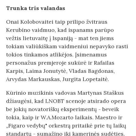
Trunka tris valandas
Onai Kolobovaitei taip prilipo žvitraus
Kerubino vaidmuo, kad ispanams parūpo
vežtis lietuvaitę į Ispaniją - mat ten jiems
tokiam valiūkiškam vaidmeniui nepavyko rasti
tokios tinkamos atlikėjos. Įsimenamus
personažus premjeroje sukūrė ir Rafailas
Karpis, Laima Jonutytė, Vladas Bagdonas,
Arvydas Markauskas, Jurgita Lopetaitė.
Kūrinio muzikinis vadovas Martynas Staškus
džiaugėsi, kad LNOBT scenoje atsirado opera
be jokių novatoriškų eksperimentų - beveik
tokia, kaip ir W.A.Mozarto laikais. Maestro ir
„Figaro vedybų" orkestrą pritaikė prie tų laikų
standartų - sumažino iki kamerinės sudėties.