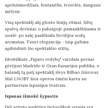
apelsinmedžiais, fontanėlis, tvorelės, dangaus
mėlynė.
Visą spektaklį akį glosto linijų ritmai, šiltų
spalvų deriniai, o pabaigoje pamankštinama ir
uoslė: po salę pasklinda Sevilijos sodų
aromatas. Tauri elegancija - taip galima
apibūdinti šio spektaklio stilių.
Identiškais „Figaro vedybų" vaizdais pernai
gėrėjosi Madrido ir Gran Kanarijos publika, o
balandį tą patį spektaklį išvys Bilbao žiūrovai.
Mat LNOBT šios operos ėmėsi kartu su
partneriais Ispanijos teatrais.
Ispanas išmokė šypsotis
Dėl artistų sudėties lietuviškoji versija yra