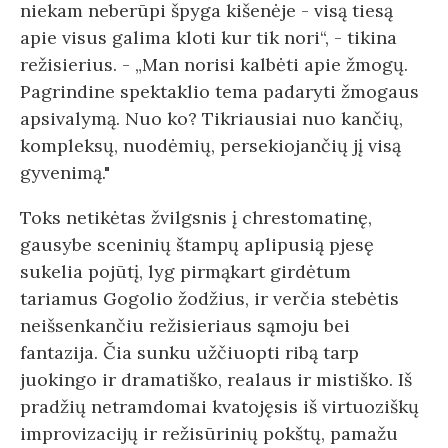
niekam neberūpi špyga kišenėje - visą tiesą
apie visus galima kloti kur tik nori“, - tikina
režisierius. - „Man norisi kalbėti apie žmogų.
Pagrindine spektaklio tema padaryti žmogaus
apsivalymą. Nuo ko? Tikriausiai nuo kančių,
kompleksų, nuodėmių, persekiojančių jį visą
gyvenimą."
Toks netikėtas žvilgsnis į chrestomatinę,
gausybe sceninių štampų aplipusią pjesę
sukelia pojūtį, lyg pirmąkart girdėtum
tariamus Gogolio žodžius, ir verčia stebėtis
neišsenkančiu režisieriaus sąmoju bei
fantazija. Čia sunku užčiuopti ribą tarp
juokingo ir dramatiško, realaus ir mistiško. Iš
pradžių netramdomai kvatojęsis iš virtuoziškų
improvizacijų ir režisūrinių pokštų, pamažu