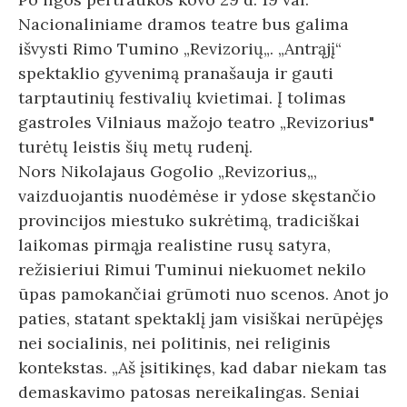
Nacionaliniame dramos teatre bus galima
išvysti Rimo Tumino „Revizorių„. „Antrąjį“
spektaklio gyvenimą pranašauja ir gauti
tarptautinių festivalių kvietimai. Į tolimas
gastroles Vilniaus mažojo teatro „Revizorius"
turėtų leistis šių metų rudenį.
Nors Nikolajaus Gogolio „Revizorius„,
vaizduojantis nuodėmėse ir ydose skęstančio
provincijos miestuko sukrėtimą, tradiciškai
laikomas pirmąja realistine rusų satyra,
režisieriui Rimui Tuminui niekuomet nekilo
ūpas pamokančiai grūmoti nuo scenos. Anot jo
paties, statant spektaklį jam visiškai nerūpėjęs
nei socialinis, nei politinis, nei religinis
kontekstas. „Aš įsitikinęs, kad dabar niekam tas
demaskavimo patosas nereikalingas. Seniai