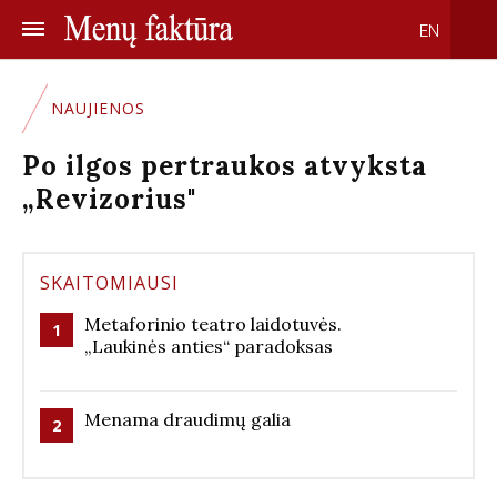
EN
NAUJIENOS
Po ilgos pertraukos atvyksta
„Revizorius"
SKAITOMIAUSI
Metaforinio teatro laidotuvės.
1
„Laukinės anties“ paradoksas
Menama draudimų galia
2