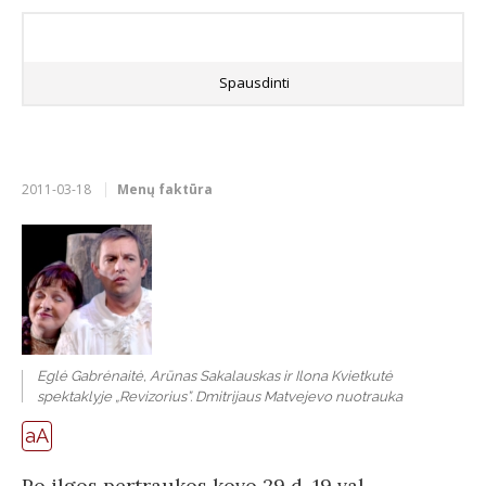
Spausdinti
2011-03-18
Menų faktūra
Eglė Gabrėnaitė, Arūnas Sakalauskas ir Ilona Kvietkutė
spektaklyje „Revizorius”. Dmitrijaus Matvejevo nuotrauka
aA
Po ilgos pertraukos kovo 29 d. 19 val.