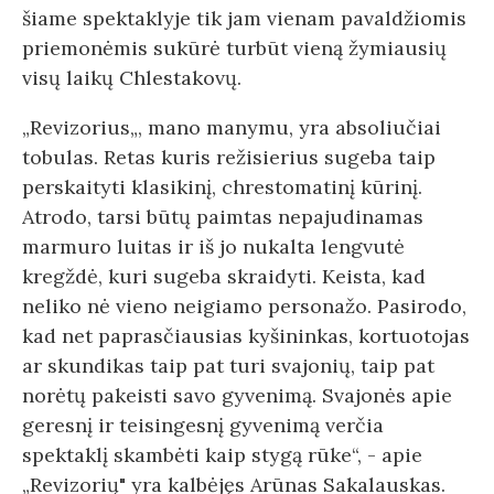
šiame spektaklyje tik jam vienam pavaldžiomis
priemonėmis sukūrė turbūt vieną žymiausių
visų laikų Chlestakovų.
„Revizorius„, mano manymu, yra absoliučiai
tobulas. Retas kuris režisierius sugeba taip
perskaityti klasikinį, chrestomatinį kūrinį.
Atrodo, tarsi būtų paimtas nepajudinamas
marmuro luitas ir iš jo nukalta lengvutė
kregždė, kuri sugeba skraidyti. Keista, kad
neliko nė vieno neigiamo personažo. Pasirodo,
kad net paprasčiausias kyšininkas, kortuotojas
ar skundikas taip pat turi svajonių, taip pat
norėtų pakeisti savo gyvenimą. Svajonės apie
geresnį ir teisingesnį gyvenimą verčia
spektaklį skambėti kaip stygą rūke“, - apie
„Revizorių" yra kalbėjęs Arūnas Sakalauskas.