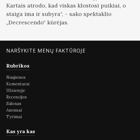
Kartais atrodo, kad viskas klostosi puikiai, o
staiga ima ir subyra“, – sako spektaklio
„Decrescendo“ kūrėjas.
NARŠYKITE MENŲ FAKTŪROJE
Rubrikos
Naujienos
Komentarai
Užsienyje
Recenzijos
Salonas
Anonsai
Tyrimai
Kas yra kas