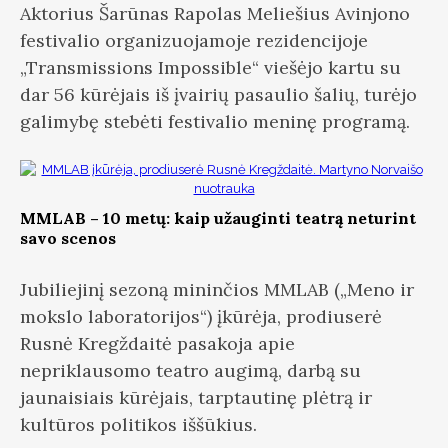
Aktorius Šarūnas Rapolas Meliešius Avinjono
festivalio organizuojamoje rezidencijoje
„Transmissions Impossible“ viešėjo kartu su
dar 56 kūrėjais iš įvairių pasaulio šalių, turėjo
galimybę stebėti festivalio meninę programą.
MMLAB – 10 metų: kaip užauginti teatrą neturint
savo scenos
Jubiliejinį sezoną mininčios MMLAB („Meno ir
mokslo laboratorijos“) įkūrėja, prodiuserė
Rusnė Kregždaitė pasakoja apie
nepriklausomo teatro augimą, darbą su
jaunaisiais kūrėjais, tarptautinę plėtrą ir
kultūros politikos iššūkius.