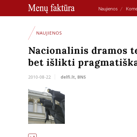
Naujienos
Kome
NAUJIENOS
Nacionalinis dramos te
bet išlikti pragmatišk
2010-08-22
delfi.lt, BNS