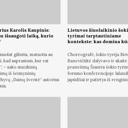
rius Karolis Kaupinis:
Lietuvos šiuolaikinio šok
u išsaugoti laiką, kurio
tyrimai tarptautiniame
“
kontekste: kas domina kū
nuolat gilintis, matuotis su
Choreografė, šokio tyrėja Bir
i, kad suprastum, kur esi
Banevičiūtė dalyvavo ir skaitė
“, – sako muzikinių
pranešimą Šiaurės šokio tyri
imų iš šeimyninių
forumo konferencijoje Islandi
hyvų „Dainų šventė“ autorius
įspūdžiai ir patirtys iš rengini
nis.