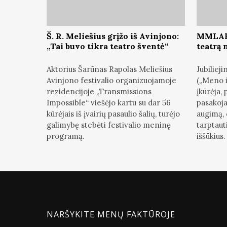
Š. R. Meliešius grįžo iš Avinjono:
MMLAB 
„Tai buvo tikra teatro šventė“
teatrą 
Aktorius Šarūnas Rapolas Meliešius
Jubilie
Avinjono festivalio organizuojamoje
(„Meno i
rezidencijoje „Transmissions
įkūrėja,
Impossible“ viešėjo kartu su dar 56
pasakoja
kūrėjais iš įvairių pasaulio šalių, turėjo
augimą, 
galimybę stebėti festivalio meninę
tarptauti
programą.
iššūkius.
NARŠYKITE MENŲ FAKTŪROJE