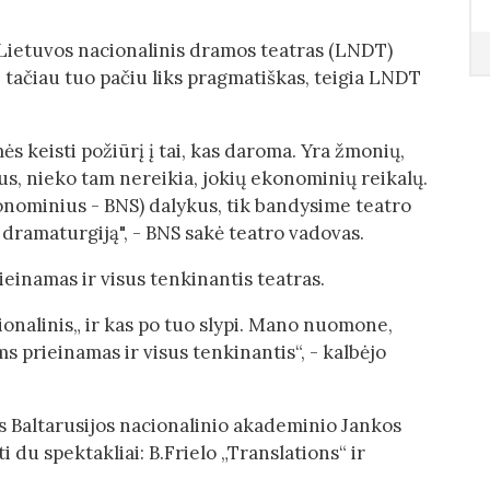
s Lietuvos nacionalinis dramos teatras (LNDT)
, tačiau tuo pačiu liks pragmatiškas, teigia LNDT
ės keisti požiūrį į tai, kas daroma. Yra žmonių,
us, nieko tam nereikia, jokių ekonominių reikalų.
konominius - BNS) dalykus, tik bandysime teatro
 dramaturgiją", - BNS sakė teatro vadovas.
ieinamas ir visus tenkinantis teatras.
ionalinis„ ir kas po tuo slypi. Mano nuomone,
ems prieinamas ir visus tenkinantis“, - kalbėjo
s Baltarusijos nacionalinio akademinio Jankos
i du spektakliai: B.Frielo „Translations“ ir