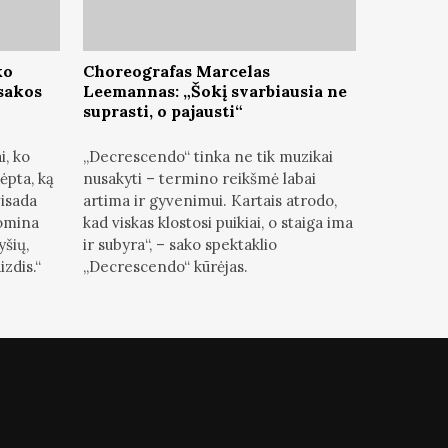
ko
Choreografas Marcelas
asakos
Leemannas: „Šokį svarbiausia ne
suprasti, o pajausti“
i, ko
„Decrescendo“ tinka ne tik muzikai
ėpta, ką
nusakyti – termino reikšmė labai
visada
artima ir gyvenimui. Kartais atrodo,
Domina
kad viskas klostosi puikiai, o staiga ima
yšių,
ir subyra“, – sako spektaklio
zdis.“
„Decrescendo“ kūrėjas.