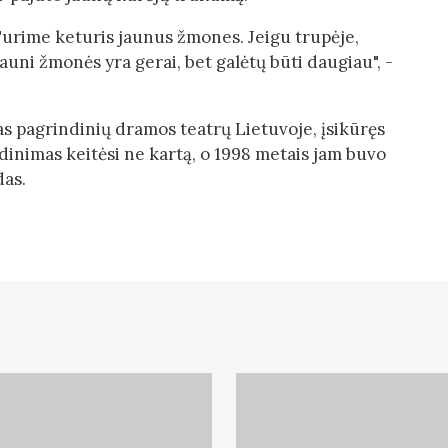
Turime keturis jaunus žmones. Jeigu trupėje,
auni žmonės yra gerai, bet galėtų būti daugiau", -
as pagrindinių dramos teatrų Lietuvoje, įsikūręs
dinimas keitėsi ne kartą, o 1998 metais jam buvo
das.