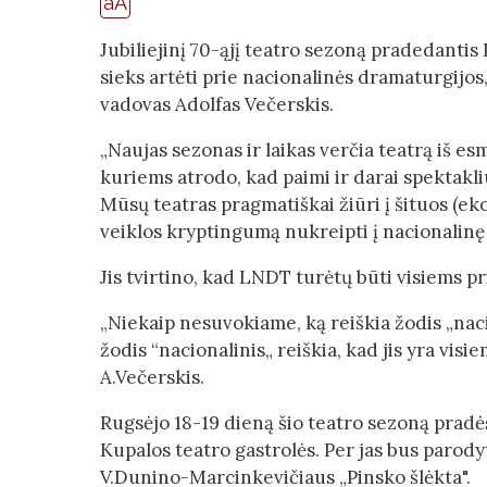
aA
Jubiliejinį 70-ąjį teatro sezoną pradedanti
sieks artėti prie nacionalinės dramaturgijos
vadovas Adolfas Večerskis.
„Naujas sezonas ir laikas verčia teatrą iš esm
kuriems atrodo, kad paimi ir darai spektakli
Mūsų teatras pragmatiškai žiūri į šituos (e
veiklos kryptingumą nukreipti į nacionalinę
Jis tvirtino, kad LNDT turėtų būti visiems pr
„Niekaip nesuvokiame, ką reiškia žodis „nac
žodis “nacionalinis„ reiškia, kad jis yra visi
A.Večerskis.
Rugsėjo 18-19 dieną šio teatro sezoną pradė
Kupalos teatro gastrolės. Per jas bus parodyt
V.Dunino-Marcinkevičiaus „Pinsko šlėkta".