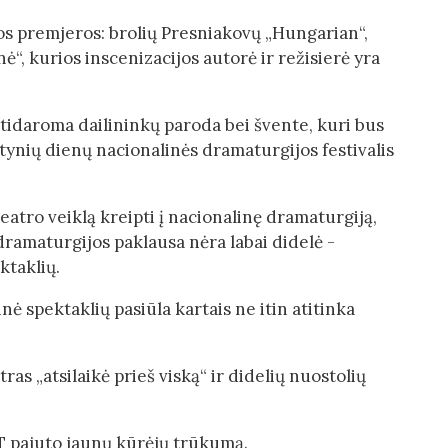
kos premjeros: brolių Presniakovų „Hungarian“,
, kurios inscenizacijos autorė ir režisierė yra
atidaroma dailininkų paroda bei švente, kuri bus
ptynių dienų nacionalinės dramaturgijos festivalis
tro veiklą kreipti į nacionalinę dramaturgiją,
 dramaturgijos paklausa nėra labai didelė -
ktaklių.
nė spektaklių pasiūla kartais ne itin atitinka
ras „atsilaikė prieš viską“ ir didelių nuostolių
T pajuto jaunų kūrėjų trūkumą.