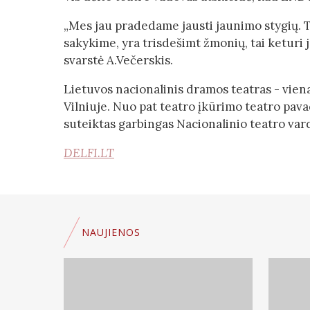
„Mes jau pradedame jausti jaunimo stygių. 
sakykime, yra trisdešimt žmonių, tai keturi j
svarstė A.Večerskis.
Lietuvos nacionalinis dramos teatras - vien
Vilniuje. Nuo pat teatro įkūrimo teatro pava
suteiktas garbingas Nacionalinio teatro var
DELFI.LT
NAUJIENOS