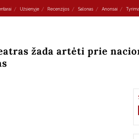
ntarai
Užsienyje
Recenzijos
Salonas
Anonsai
Tyrima
atras žada artėti prie naci
as