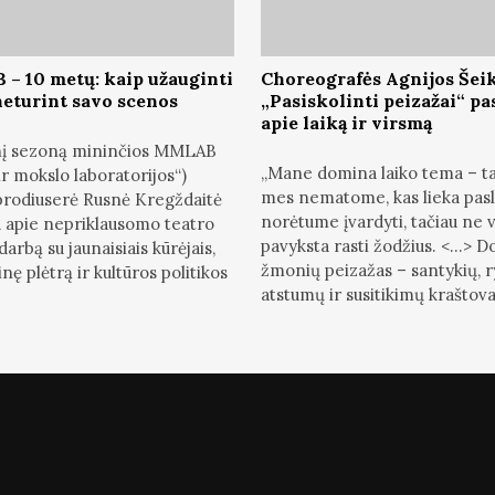
– 10 metų: kaip užauginti
Choreografės Agnijos Šei
neturint savo scenos
„Pasiskolinti peizažai“ p
apie laiką ir virsmą
jinį sezoną mininčios MMLAB
„Mane domina laiko tema – ta
r mokslo laboratorijos“)
mes nematome, kas lieka pasl
 prodiuserė Rusnė Kregždaitė
norėtume įvardyti, tačiau ne 
 apie nepriklausomo teatro
pavyksta rasti žodžius. <...> 
darbą su jaunaisiais kūrėjais,
žmonių peizažas – santykių, r
nę plėtrą ir kultūros politikos
atstumų ir susitikimų kraštovai