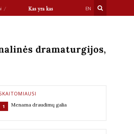
Kas yra kas
i
EN
onalinės dramaturgijos,
SKAITOMIAUSI
Menama draudimų galia
1