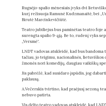
Rugsėjo-spalio mėnesiais įvyks dvi lietuviš
kurį režisuoja Ramunė Kudzmanaitė, bei „Unė“
Birutė Marcinkevičiūtė.
Teatro jubiliejus bus paminėtas teatro foje 
surengta spalio 9-ąją. Be to, rudenį vyks se
„Versmė“.
LNDT vadovas atskleidė, kad bus bandoma tea
tačiau, jo teigimu, nacionalinės, lietuviškos
žmonės nori komedijų, daugiau vaikiškų spe
Jis pabrėžė, kad susidaro įspūdis, jog dabarti
paklausą.
A.Večerskis tvirtino, kad praėjusį sezoną teat
nebuvo patirta.
Vis dėlto teatro vadovas atskleidė, kad LND