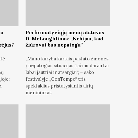
io
Performatyviųjų menų atstovas
D. McLoughlinas: „Nebijau, kad
rėjus?
žiūrovui bus nepatogu“
utė
„Mano kūryba kartais pastato žmones
į nepatogias situacijas, tačiau darau tai
mų
labai jautriai ir atsargiai“, – sako
joje:
festivalyje „ConTempo“ tris
o.
spektaklius pristatysiantis airių
menininkas.