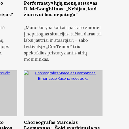
io
Performatyviųjų menų atstovas
D. McLoughlinas: „Nebijau, kad
rėjus?
žiūrovui bus nepatogu“
utė
„Mano kūryba kartais pastato žmones
į nepatogias situacijas, tačiau darau tai
mų
labai jautriai ir atsargiai“, – sako
joje:
festivalyje „ConTempo“ tris
o.
spektaklius pristatysiantis airių
menininkas.
ko
Choreografas Marcelas
asakos
Leemannas: „Šokį svarbiausia ne