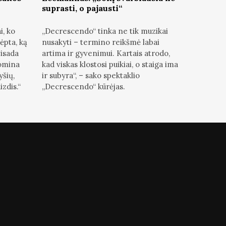
suprasti, o pajausti“
i, ko
„Decrescendo“ tinka ne tik muzikai
ėpta, ką
nusakyti – termino reikšmė labai
visada
artima ir gyvenimui. Kartais atrodo,
Domina
kad viskas klostosi puikiai, o staiga ima
yšių,
ir subyra“, – sako spektaklio
zdis.“
„Decrescendo“ kūrėjas.