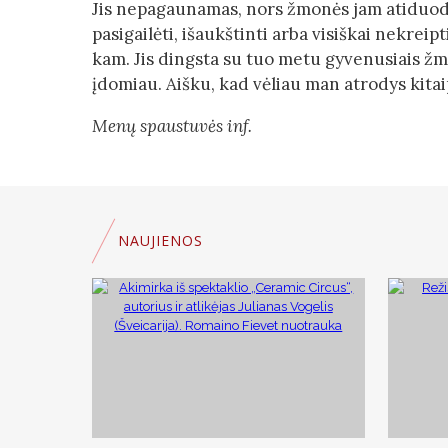
Jis nepagaunamas, nors žmonės jam atiduoda v
pasigailėti, išaukštinti arba visiškai nekreip
kam. Jis dingsta su tuo metu gyvenusiais žmo
įdomiau. Aišku, kad vėliau man atrodys kitaip
Menų spaustuvės inf.
NAUJIENOS