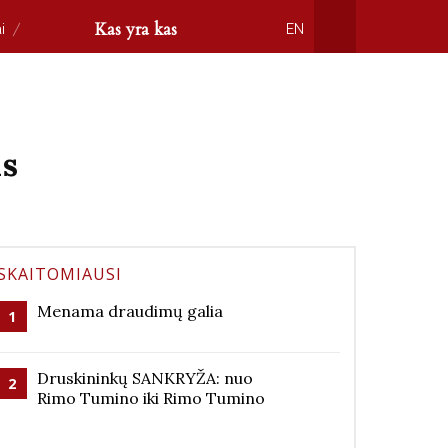
Kas yra kas
i
EN
as
SKAITOMIAUSI
Menama draudimų galia
1
Druskininkų SANKRYŽA: nuo
2
Rimo Tumino iki Rimo Tumino