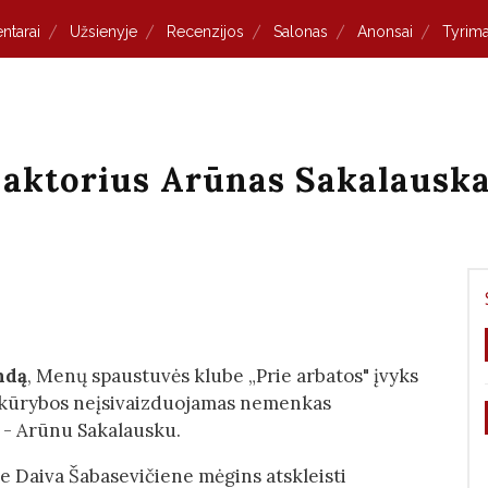
ntarai
Užsienyje
Recenzijos
Salonas
Anonsai
Tyrima
- aktorius Arūnas Sakalausk
ndą
, Menų spaustuvės klube „Prie arbatos" įvyks
s kūrybos neįsivaizduojamas nemenkas
, - Arūnu Sakalausku.
e Daiva Šabasevičiene mėgins atskleisti