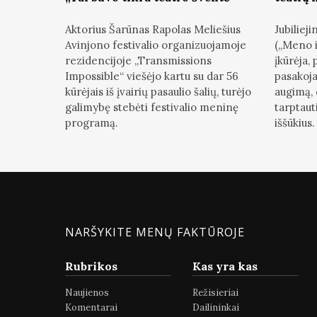
Aktorius Šarūnas Rapolas Meliešius
Jubilie
Avinjono festivalio organizuojamoje
(„Meno i
rezidencijoje „Transmissions
įkūrėja,
Impossible“ viešėjo kartu su dar 56
pasakoja
kūrėjais iš įvairių pasaulio šalių, turėjo
augimą, 
galimybę stebėti festivalio meninę
tarptauti
programą.
iššūkius.
NARŠYKITE MENŲ FAKTŪROJE
Rubrikos
Kas yra kas
Naujienos
Režisieriai
Komentarai
Dailininkai