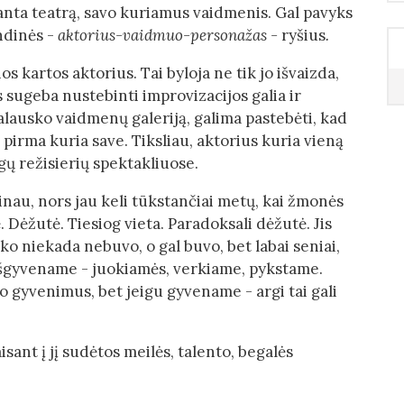
ranta teatrą, savo kuriamus vaidmenis. Gal pavyks
ndinės -
aktorius-vaidmuo-personažas -
ryšius
.
s kartos aktorius. Tai byloja ne tik jo išvaizda,
is sugeba nustebinti improvizacijos galia ir
alausko vaidmenų galeriją, galima pastebėti, kad
 pirma kuria save. Tiksliau, aktorius kuria vieną
gų režisierių spektakliuose.
inau, nors jau keli tūkstančiai metų, kai žmonės
. Dėžutė. Tiesiog vieta. Paradoksali dėžutė. Jis
, ko niekada nebuvo, o gal buvo, bet labai seniai,
mi išgyvename - juokiamės, verkiame, pykstame.
 gyvenimus, bet jeigu gyvename - argi tai gali
isant į jį sudėtos meilės, talento, begalės