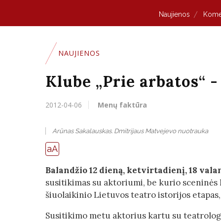
Naujienos
Kome
NAUJIENOS
Klube „Prie arbatos“ 
2012-04-06
Menų faktūra
Arūnas Sakalauskas. Dmitrijaus Matvejevo nuotrauka
aA
Balandžio 12 dieną, ketvirtadienį, 18
vala
susitikimas su aktoriumi, be kurio sceninė
šiuolaikinio Lietuvos teatro istorijos etapas
Susitikimo metu aktorius kartu su teatrolog