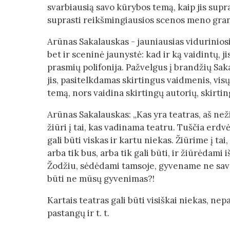
svarbiausią savo kūrybos temą, kaip jis sup
suprasti reikšmingiausios scenos meno gra
Arūnas Sakalauskas - jauniausias viduriniosio
bet ir sceninė jaunystė: kad ir ką vaidintų, j
prasmių polifonija. Pažvelgus į brandžių Sak
jis, pasitelkdamas skirtingus vaidmenis, visų
temą, nors vaidina skirtingų autorių, skirtin
Arūnas Sakalauskas: „Kas yra teatras, aš než
žiūri į tai, kas vadinama teatru. Tuščia erdvė
gali būti viskas ir kartu niekas. Žiūrime į tai
arba tik bus, arba tik gali būti, ir žiūrėda
Žodžiu, sėdėdami tamsoje, gyvename ne savo
būti ne mūsų gyvenimas?!
Kartais teatras gali būti visiškai niekas, nepa
pastangų ir t. t.