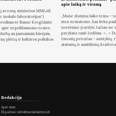
apie laiką ir virsmą
jinį sezoną mininčios MMLAB
„Mane domina laiko tema – ta
r mokslo laboratorijos“)
mes nematome, kas lieka pasl
 prodiuserė Rusnė Kregždaitė
norėtume įvardyti, tačiau ne 
 apie nepriklausomo teatro
pavyksta rasti žodžius. <...> 
darbą su jaunaisiais kūrėjais,
žmonių peizažas – santykių, r
nę plėtrą ir kultūros politikos
atstumų ir susitikimų kraštovai
Redakcija
Apie mus
El.paštas:
info@menufaktura.lt