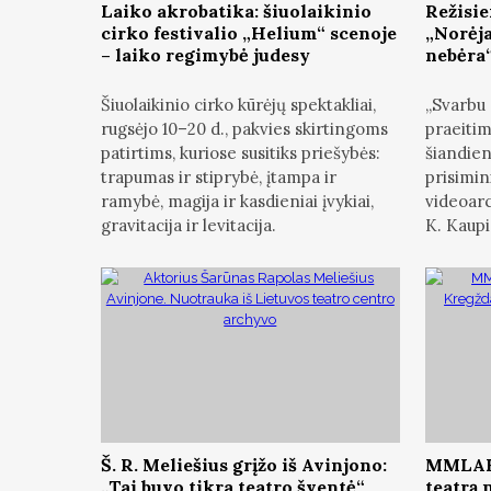
Laiko akrobatika: šiuolaikinio
Režisie
cirko festivalio „Helium“ scenoje
„Norėja
– laiko regimybė judesy
nebėra
Šiuolaikinio cirko kūrėjų spektakliai,
„Svarbu 
rugsėjo 10–20 d., pakvies skirtingoms
praeitim
patirtims, kuriose susitiks priešybės:
šiandien
trapumas ir stiprybė, įtampa ir
prisimin
ramybė, magija ir kasdieniai įvykiai,
videoarc
gravitacija ir levitacija.
K. Kaupi
Š. R. Meliešius grįžo iš Avinjono:
MMLAB 
„Tai buvo tikra teatro šventė“
teatrą 