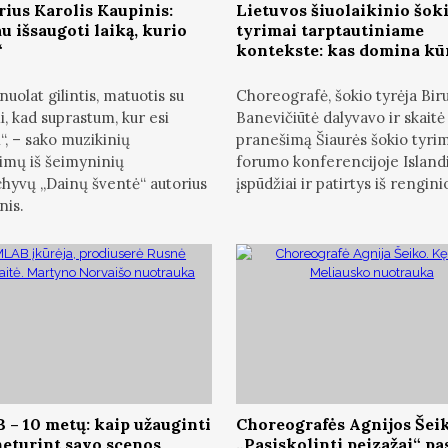
rius Karolis Kaupinis:
Lietuvos šiuolaikinio šok
u išsaugoti laiką, kurio
tyrimai tarptautiniame
“
kontekste: kas domina kū
nuolat gilintis, matuotis su
Choreografė, šokio tyrėja Bir
i, kad suprastum, kur esi
Banevičiūtė dalyvavo ir skaitė
“, – sako muzikinių
pranešimą Šiaurės šokio tyri
imų iš šeimyninių
forumo konferencijoje Islandi
hyvų „Dainų šventė“ autorius
įspūdžiai ir patirtys iš rengini
nis.
– 10 metų: kaip užauginti
Choreografės Agnijos Šei
neturint savo scenos
„Pasiskolinti peizažai“ p