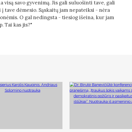
isą savo gyvenimą. Jis gali suluošinti tave, gali
ti į tave dėmesio. Sąskaitų jam nepateiksi - nėra
nėmis. O gal nedingsta - tiesiog išeina, kur jam
. Tai kas jis?"