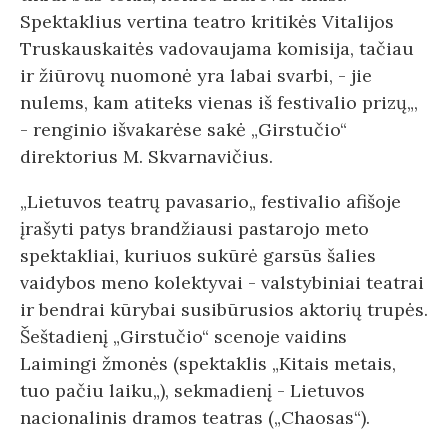
Spektaklius vertina teatro kritikės Vitalijos
Truskauskaitės vadovaujama komisija, tačiau
ir žiūrovų nuomonė yra labai svarbi, - jie
nulems, kam atiteks vienas iš festivalio prizų„,
- renginio išvakarėse sakė „Girstučio“
direktorius M. Skvarnavičius.
„Lietuvos teatrų pavasario„ festivalio afišoje
įrašyti patys brandžiausi pastarojo meto
spektakliai, kuriuos sukūrė garsūs šalies
vaidybos meno kolektyvai - valstybiniai teatrai
ir bendrai kūrybai susibūrusios aktorių trupės.
Šeštadienį „Girstučio“ scenoje vaidins
Laimingi žmonės (spektaklis „Kitais metais,
tuo pačiu laiku„), sekmadienį - Lietuvos
nacionalinis dramos teatras („Chaosas“).