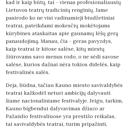
kad ir kaip būtų, tai - vienas profesionaliausių
Lietuvos teatrų tradicinių renginių. Jame
pasirodo ko ne visi vadinamieji biudžetiniai
teatrai, pateikdami mokesčių mokėtojams
kūrybines ataskaitas apie gaunamų lėšų gerą
panaudojimą. Manau, čia - geras pavyzdys,
kaip teatrai ir kitose salėse, kitų miestų
žiūrovams savo menus rodo, o ne sėdi savose
salėse, kurios dažnai nėra tokios didelės, kaip
festivalinės salės.
Deja, liūdna, tačiau Kauno miesto savivaldybės
teatrai kažkodėl neturi ambicijų dalyvauti
šiame nacionaliniame festivalyje. Jeigu, tarkim,
Kauno bigbendui dalyvavimas džiazo ar
Pažaislio festivaliuose yra prestižo reikalas,
tai savivaldybės teatrai, turim pripažinti,