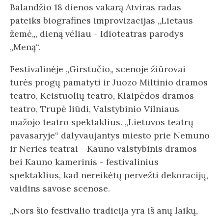
Balandžio 18 dienos vakarą Atviras radas
pateiks biografines improvizacijas „Lietaus
žemė„, dieną vėliau - Idioteatras parodys
„Meną“.
Festivalinėje „Girstučio„ scenoje žiūrovai
turės progų pamatyti ir Juozo Miltinio dramos
teatro, Keistuolių teatro, Klaipėdos dramos
teatro, Trupė liūdi, Valstybinio Vilniaus
mažojo teatro spektaklius. „Lietuvos teatrų
pavasaryje“ dalyvaujantys miesto prie Nemuno
ir Neries teatrai - Kauno valstybinis dramos
bei Kauno kamerinis - festivalinius
spektaklius, kad nereikėtų pervežti dekoracijų,
vaidins savose scenose.
„Nors šio festivalio tradicija yra iš anų laikų,