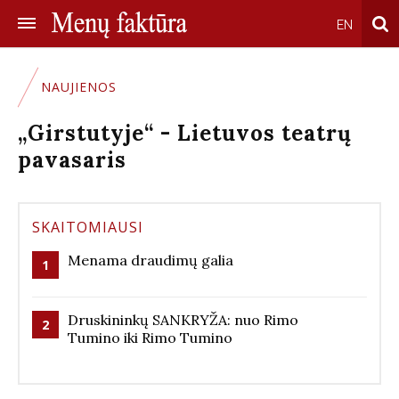
EN
NAUJIENOS
„Girstutyje“ - Lietuvos teatrų
pavasaris
SKAITOMIAUSI
Menama draudimų galia
1
Druskininkų SANKRYŽA: nuo Rimo
2
Tumino iki Rimo Tumino