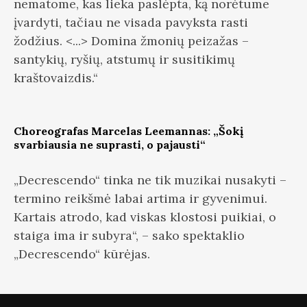
nematome, kas lieka paslėpta, ką norėtume
įvardyti, tačiau ne visada pavyksta rasti
žodžius. <...> Domina žmonių peizažas –
santykių, ryšių, atstumų ir susitikimų
kraštovaizdis.“
Choreografas Marcelas Leemannas: „Šokį
svarbiausia ne suprasti, o pajausti“
„Decrescendo“ tinka ne tik muzikai nusakyti –
termino reikšmė labai artima ir gyvenimui.
Kartais atrodo, kad viskas klostosi puikiai, o
staiga ima ir subyra“, – sako spektaklio
„Decrescendo“ kūrėjas.