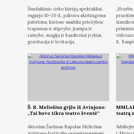
Šiuolaikinio cirko kūrėjų spektakliai,
„Svarbu 
rugsėjo 10–20 d., pakvies skirtingoms
praeitim
patirtims, kuriose susitiks priešybės:
šiandien
trapumas ir stiprybė, įtampa ir
prisimin
ramybė, magija ir kasdieniai įvykiai,
videoarc
gravitacija ir levitacija.
K. Kaupi
Š. R. Meliešius grįžo iš Avinjono:
MMLAB 
„Tai buvo tikra teatro šventė“
teatrą 
Aktorius Šarūnas Rapolas Meliešius
Jubilie
Avinjono festivalio organizuojamoje
(„Meno i