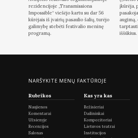
rezidencijoje „Transmissions
įkūrėja,
Impossible“ viešėjo kartu su dar 56
pasakoja
kūrėjais iš įvairių pasaulio šalių, turėjo
augimą, 
galimybę stebėti festivalio meninę
tarptauti
programą.
iššūkius.
NARŠYKITE MENŲ FAKTŪROJE
Rubrikos
Kas yra kas
Naujienos
Režisieriai
Komentarai
Dailininkai
Užsienyje
Kompozitoriai
Recenzijos
Lietuvos teatrai
Salonas
Institucijos