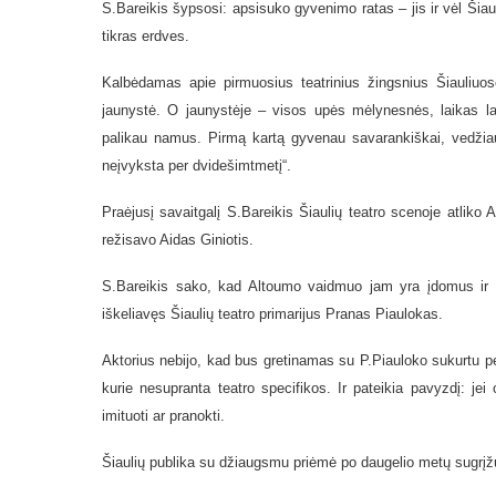
S.Bareikis šypsosi: apsisuko gyvenimo ratas – jis ir vėl Šiau
tikras erdves.
Kalbėdamas apie pirmuosius teatrinius žingsnius Šiauliuos
jaunystė. O jaunystėje – visos upės mėlynesnės, laikas lab
palikau namus. Pirmą kartą gyvenau savarankiškai, vedžiau
neįvyksta per dvidešimtmetį“.
Praėjusį savaitgalį S.Bareikis Šiaulių teatro scenoje atliko
režisavo Aidas Giniotis.
S.Bareikis sako, kad Altoumo vaidmuo jam yra įdomus ir d
iškeliavęs Šiaulių teatro primarijus Pranas Piaulokas.
Aktorius nebijo, kad bus gretinamas su P.Piauloko sukurtu per
kurie nesupranta teatro specifikos. Ir pateikia pavyzdį: jei
imituoti ar pranokti.
Šiaulių publika su džiaugsmu priėmė po daugelio metų sugrįžu