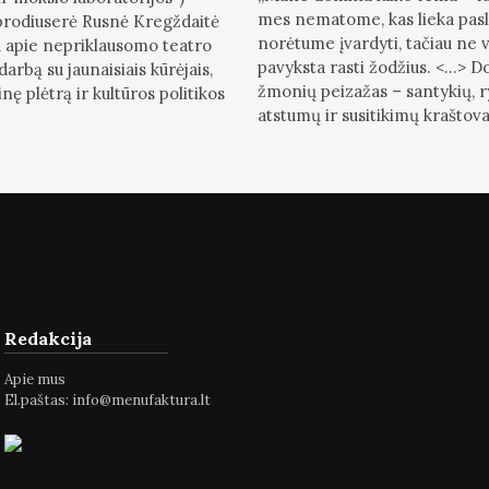
mes nematome, kas lieka pasl
 prodiuserė Rusnė Kregždaitė
norėtume įvardyti, tačiau ne 
 apie nepriklausomo teatro
pavyksta rasti žodžius. <...> 
darbą su jaunaisiais kūrėjais,
žmonių peizažas – santykių, r
nę plėtrą ir kultūros politikos
atstumų ir susitikimų kraštovai
Redakcija
Apie mus
El.paštas:
info@menufaktura.lt