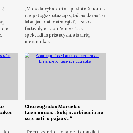
utė
„Mano kūryba kartais pastato žmones
į nepatogias situacijas, tačiau darau tai
mų
labai jautriai ir atsargiai“, – sako
joje:
festivalyje „ConTempo“ tris
o.
spektaklius pristatysiantis airių
menininkas.
ko
Choreografas Marcelas
asakos
Leemannas: „Šokį svarbiausia ne
suprasti, o pajausti“
i, ko
„Decrescendo“ tinka ne tik muzikai