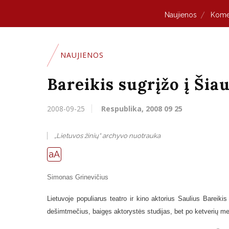
Naujienos
Kome
NAUJIENOS
Bareikis sugrįžo į Šiau
2008-09-25
Respublika, 2008 09 25
„Lietuvos žinių“ archyvo nuotrauka
aA
Simonas Grinevičius
Lietuvoje populiarus teatro ir kino aktorius Saulius Bareikis
dešimtmečius, baigęs aktorystės studijas, bet po ketverių metų