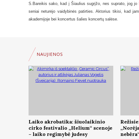
S.Bareikis sako, kad į Šiaulius sugrįžo, nes suprato, jog j
seniai neturėjo vaidybinės patirties. Aktorius tikisi, kad j
akademijoje bei koncertus šalies koncertų salėse.
NAUJIENOS
Laiko akrobatika: šiuolaikinio
Režisie
cirko festivalio „Helium“ scenoje
„Norėja
– laiko regimybė judesy
nebėra