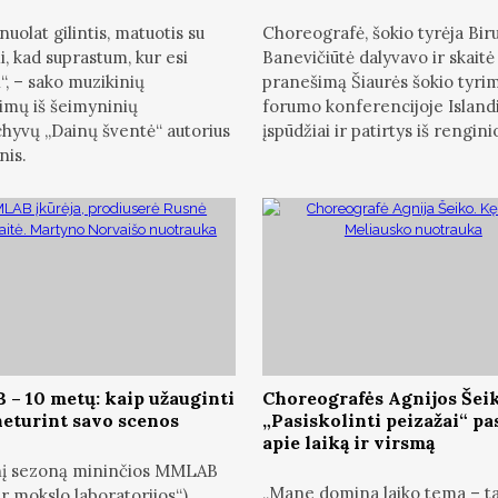
nuolat gilintis, matuotis su
Choreografė, šokio tyrėja Bir
i, kad suprastum, kur esi
Banevičiūtė dalyvavo ir skaitė
“, – sako muzikinių
pranešimą Šiaurės šokio tyri
imų iš šeimyninių
forumo konferencijoje Islandi
hyvų „Dainų šventė“ autorius
įspūdžiai ir patirtys iš rengini
nis.
– 10 metų: kaip užauginti
Choreografės Agnijos Šei
neturint savo scenos
„Pasiskolinti peizažai“ p
apie laiką ir virsmą
jinį sezoną mininčios MMLAB
„Mane domina laiko tema – ta
r mokslo laboratorijos“)