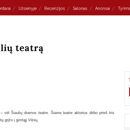
ntarai
Užsienyje
Recenzijos
Salonas
Anonsai
Tyrima
lių teatrą
 – vėl Šiaulių dramos teatre. Šiame teatre aktorius dirbo prieš tris
 grįžo į gimtąjį Vilnių.